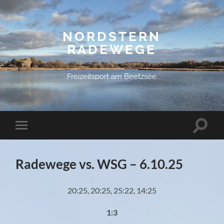
NORDSTERN
RADEWEGE
Freizeitsport am Beetzsee
Suchfe
Mobile-
ein-/a
Menü
ein-/ausblenden
Radewege vs. WSG – 6.10.25
20:25, 20:25, 25:22, 14:25
1:3