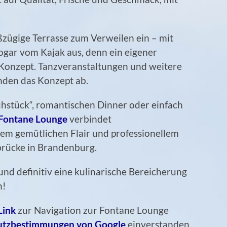
zügige Terrasse zum Verweilen ein – mit
sogar vom Kajak aus, denn ein eigener
 Konzept. Tanzveranstaltungen und weitere
unden das Konzept ab.
hstück“, romantischen Dinner oder einfach
Fontane Lounge
verbindet
em gemütlichen Flair und professionellem
brücke in Brandenburg.
nd definitiv eine kulinarische Bereicherung
n!
Link
zur Navigation zur Fontane Lounge
utzbestimmungen von Google
einverstanden.