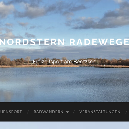
NORDSTERN RADEWEG
Freizeitsport am Beetzsee
AUENSPORT
RADWANDERN
VERANSTALTUNGEN