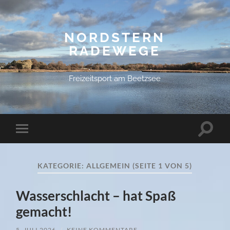
NORDSTERN
RADEWEGE
Freizeitsport am Beetzsee
Suchfe
Mobile-
ein-/a
Menü
ein-/ausblenden
KATEGORIE:
ALLGEMEIN
(SEITE 1 VON 5)
Wasserschlacht – hat Spaß
gemacht!
5. JULI 2026
/
KEINE KOMMENTARE