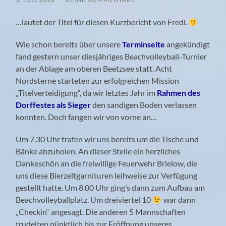
…lautet der Titel für diesen Kurzbericht von Fredi.
Wie schon bereits über unsere
Terminseite
angekündigt
fand gestern unser diesjähriges Beachvolleyball-Turnier
an der Ablage am oberen Beetzsee statt. Acht
Nordsterne starteten zur erfolgreichen Mission
„Titelverteidigung“, da wir letztes Jahr im
Rahmen des
Dorffestes als Sieger
den sandigen Boden verlassen
konnten. Doch fangen wir von vorne an…
Um 7.30 Uhr trafen wir uns bereits um die Tische und
Bänke abzuholen. An dieser Stelle ein herzliches
Dankeschön an die freiwillige Feuerwehr Brielow, die
uns diese Bierzeltgarnituren leihweise zur Verfügung
gestellt hatte. Um 8.00 Uhr ging’s dann zum Aufbau am
Beachvolleyballplatz. Um dreiviertel 10
war dann
„Checkin“ angesagt. Die anderen 5 Mannschaften
trudelten pünktlich bis zur Eröffnung unseres